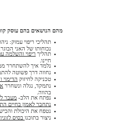
מהם הנושאים בהם עוסק קור
תהליכי ריפוי עמוק: ניה
נכוחותו של האני הבוגר.
תהליך
ריפוי והשלמה ע
חיינו.
נלמד איך להשתחרר ממ
נחווה דרך פשוטה להת
טכניקה לחיזוק
הדימוי 
נתמקד, נגלה ונשחרר
את 2-3 הדפוסים והא
בהווה.
נפתח את הלב-
מעבר לש
נתחבר לאמון בחיים הת
נטפח את היכולת והכיש
ניצור בתוכנו
בסיס לזוגי