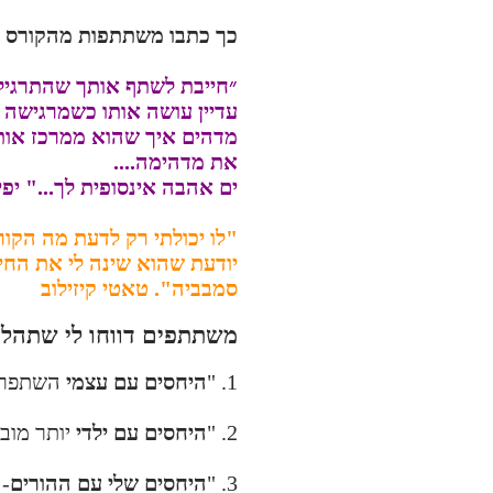
כך כתבו משתתפות מהקורס ה
״חייבת לשתף אותך שהתרגיל ע
עדיין עושה אותו כשמרגישה 
מדהים איך שהוא ממרכז אותי
את מדהימה....
ים אהבה אינסופית לך..." יפי
"לו יכולתי רק לדעת מה הקורס
יודעת שהוא שינה לי את החיי
סמבביה". טאטי קיזילוב
משתתפים דווחו לי שתהלי
1. "
היחסים עם עצמי
השתפרו פ
2. "
היחסים עם ילדי
יותר מוב
3. "
היחסים שלי עם ההורים
- 