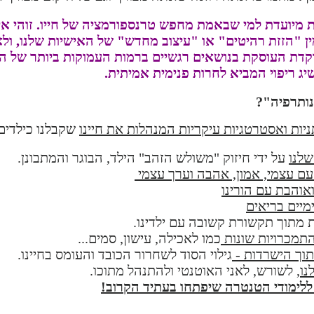
ת מיועדת למי שבאמת מחפש טרנספורמציה של חייו. זוהי אינ
ין "הזזת רהיטים" או "עיצוב מחדש" של האישיות שלנו, ול
קדת העוסקת בנושאים רגשיים ברמות העמוקות ביותר של ה
ג ריפוי המביא לחרות פנימית אמיתית.
ותרפיה"?
תניות ואסטרטגיות עיקריות המנהלות את חיינו
שקבלנו כילדים
שלנו
על ידי חיזוק "משולש הזהב" הילד, הבוגר והמתבונן.
 עם עצמי, אמון, אהבה וערך עצמי
אוהבת עם הורינו
ימיים בריאים
 מתוך תקשורת קשובה עם ילדינו.
תמכרויות שונות
כמו לאכילה, עישון, סמים...
תוך הישרדות -
גילוי הסוד לשחרור הכובד והעומס בחיינו.
נו
, לשורש, לאני האוטנטי ולהתנהל מתוכו.
ללימודי הטנטרה שיפתחו בעתיד הקרוב!