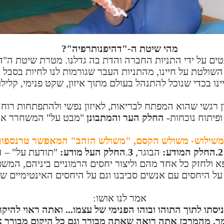
מהי שיטת ה-"דהיפנותרפיה"?
נטים על ידי התניות החברה והדת בה גדלנו. מטרת שיטת ה"
ולטת על חיינו, מהתניות העבר שגורמות לנו לחיות בסבל וב
ינו בכדי שנוכל להתנהל בעולם מתוך איזון, שקט פנימי, קליל
ן רגשי שהוא המפתח לבריאות, לאיזון נפשי ולהתפתחות רוחנ
ופיתוח נוכחות-
החלק הער והמתבונן
"מבט על" המשחרר את 
 משילוש- משולש הקסם, "משולש הזהב" המאפשר טרנספור
2.החלק המודע:
הבוגר,
3
.
החלק העל מודע:
"תודעת על" – ה
 ולחזק כל אחד מהם וליצור יחסים הרמוניים ביניהם, המשפי
 על היחסים עם אנשים סביבנו וגם על היחסים האינטימיים של
אמר לנו אושו:
סתו לתוך התוהו ובוהו הפנימי של עצמו... ואתה ראוי להי
ך.
מהמרכז אתה רואה שאתה מבורך וגם כל היקום מבורך 