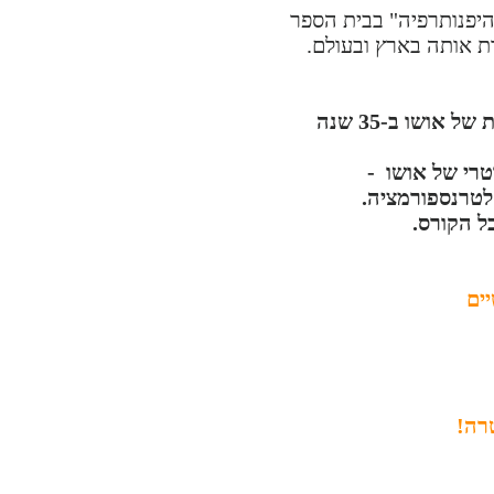
היפנותרפיה" בבית הספר
 ומאז מלמדת אותה בארץ ובעולם.
סמבביה תשתף אותנו עם מה שלמדה ולימדה ב"מולטיברסיטי" שבקומונה הבינלאומית של אושו ב-35 שנה
טרי של אושו -
ל הקורס.
ים
רה!