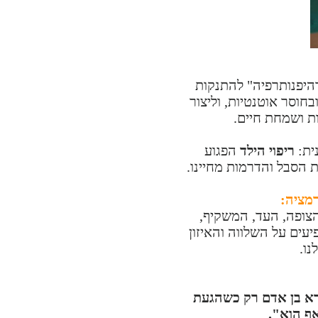
דהיפנותרפיה" להתנקות
חוסר אוטנטיות, וליצור
ות ושמחת חיים.
ית:
ריפוי הילד
הפגוע
הסבל והדרמות מחיינו.
מציה:
צופה, העד, המשקיף,
עים על השלווה והאיזון
נו.
קרא בן אדם רק כשהגעת
אף הוא".