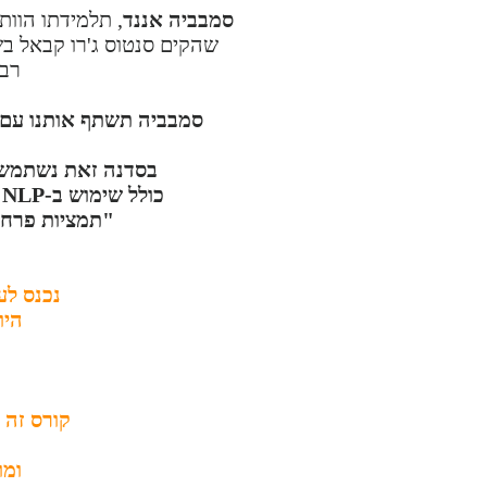
סמבביה אננד
, תלמידתו הוו
רבי
בסדנה זאת נשתמש ג
כולל שימוש ב-NLP ו-"ניתוח מטפיזי" לניקוי עמוק דפוסים מהתת- מודע המביא לטרנספורמציה.
"תמציות פרחי 
נכנס לע
היו
קורס זה 
ומו