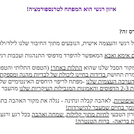
איזון רגשי הוא המפתח לטרנספורמציה!
ס זה?
ול רגשי והעצמה אישית, הנובעים מתוך החיבור שלנו לילד/ילד
ם אימא ואבא
המאפשר להיפרד מדפוסי התנהגות ועכבות רגש
קור הסבל שלנו שהוא
התלות באחר!
(הטפוס התלותי והטפוס
מרת תחושת
בדידות בחיינו ליכולת של לבדיות מהנה ומספקת.
והערכה העצמית שלנו
-מפתח לריפוי היחסים האינטימיים שלנ
מונות המגבילות העיקריות שלנו
מהעבר שע
יפוטיות,
לאהבה קבלה ונתינה - נגלה את מקור האהבה בתוכ
ומך בחיים שמעבר להישרדות!
רון הטבעי
לחיות מתוך קלילות, שמחה ואהבה
בכל רגע ורגע.
ות בריאה- ברוח הטנטרה!