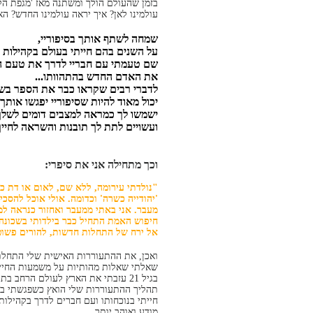
בזמן שהעולם הולך ומשתנה מאז 'מגפת הקו
עולמינו לאן? איך יראה עולמינו החדש? 
שמחה לשתף אותך בסיפוריי,
על השנים בהם חייתי בעולם בקהילות ר
שם טעמתי עם חבריי לדרך את טעם ה
את האדם החדש בהתהוותו...
לדברי רבים שקראו כבר את הספר בש
יכול מאוד להיות שסיפוריי יפגשו אותך,
ישמשו לך כמראה למצבים דומים לשלך
ועשויים לתת לך תובנות והשראה לחייך
וכך מתחילה אני את סיפרי:
"נולדתי עירומה, ללא שם, לאום או דת כ
'יהודייה כשרה' וכדומה. אולי אוכל להסכי
מעבר. אני באתי ממעבר ואחזור כנראה למ
חיפוש האמת התחיל כבר בילדותי בשכונה קט
אל ירח של התחלות חדשות, להורים פשוטי
ואכן, את ההתעוררות האישית שלי התחלתי
שאלתי שאלות מהותיות על משמעות החיים
בגיל 21 עזבתי את הארץ לעולם הרחב בתקווה למצוא משמעות לחיי.
תהליך ההתעוררות שלי הואץ כשפגשתי בהו
חייתי בנוכחותו ועם חברים לדרך בקהילות
מודע ואוהב יותר.