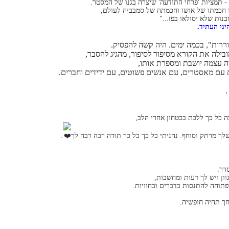
- תמציות 'פרחי התודעה' שיצרה בגנו של המסטר.
 חכמתו של אושו וחכמתה של סמבביה לעולם,
בנות שלא יסולאו בפז..."
גי העתיד.
רות", בכמה ימים. היה קשה להפסיק.
בילה את הקורא מסיפור לסיפור, מהגיג להסבר,
ביה עצמה יושבת ומספרת אותו,
ת עם מאסטרים, עם אנשים פשוטים, עם ידידים וחברים.
.
ה כל כך ללכת בבטחון אחרי הלב,
שלך מרתק וסוחף. נהניתי כל כך כל כך תודה רבה רבה לך
.
דר.
וון ויש לך דעות ומחשבות,
תוחה להתנסות בדברים ובחוויות.
ך תהיה חופשיה.