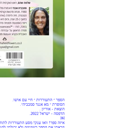
הספר ״ התעוררות ״ חיי עם אושו.
הסופרת ״ מא אננד סמבביה״.
הוצאת - אוריון .
הדפסה - ישראל 2022.
￼
איזה ספר! וואו ענק! מסע התעוררות לת
קראתי את הספר בשקיקה ולא יכולתי להני