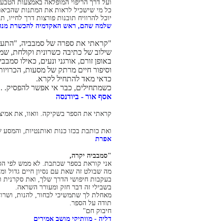
ועל דרך הריפוי המופלאה באמצעות הטבע 
כל מי שישכיל לראות את המתנות שהביאו
יוכל להרוויח תובנות פורצות דרך לחייו, תו
שלמה שהם, ראש האקדמיה להכשרת מנהי
"קראתי את ספרה של סמבביה, "התעור
שילוב של כתיבה כשרונית וקולחת, שמו
באופן זורם, אורגני ונעים, כאילו סמב
וסיפור חיים מרתק של מסעות, הכרויו
כדאי מאד להתחיל לקרא.
כשמתחילים, כבר אי אפשר להפסיק. . 
אסף אור - ביודנסה
קראתי את הספר בשקיקה. וואוו, את אמיצ
ואת כותבת בכזו כנות ואותנטיות, והמסע 
אפרת
"סמבביה יקרה,
אני קוראת בספר שכתבת. לא ממש לפי הס
מה שבולט זה שאת עם נסיון חיים גדול ומג
בעקבות חיפושי הדרך שלך, ואת סקרנית ופ
בשבילי זה דבר חזק ומעורר השראה.
מאחלת לך שתמשיכי לבחור, להנות, ושרוח
תודה על הספר.
חיבוק חם"
דליה - מוותיקי מושב אמירים