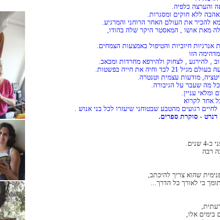
ה והערצה כלפיה.
הבה ללא חוקים ומסגרות.
א להכיר את העולם האחר הרוחני והמרגיע.
ה מאת אושו , המאסטר היקר שלה בהודו,
נרגיות חיוביות והטיפול באמצעות הצמחים.
דהימה הזו
ב , להירגע , לצחוק ולהירפא מחרדות ומכאב.
וחיה את חייה בפשטות.
ל מה שעבר על הגיבורה.
ומלאי עניין.
כל אחד לקרוא
חיים רגועים מהטבע שבטוחני שיעזרו לכל בני אנוש .
רנרט - סוקרת ספרים.
נים.
ה רבה
נימית שהוא צריך להיכתב,
מך בי לאורך כל הדרך...
עתית,
בימים אלו,