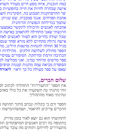
כמה תובנות, איזה מסע חיים מעורר השרא
אישה שבחרה לחיות את חייה בחופשיות בא
יצר ההרפתקנות הטבוע בה, הסקרנות והצמ
אהבת הפרחים. אננד סמבביה, שם שניתן ל
שתמך בגדילתה הנפשית והרוחנית.
אהבתה לאנשים והיכולת לתקשר באמצעות א
הרגשתי שאני מתחילה להתאהב באישה המ
שכל יעודה בחיים הוא לעזור לאנשים לאהו
אישה גדולה מהחיים ללא מורא ופחד שנסעה בעולם מגיל 21 לבד 
מגיל 30 החלה להנחות סדנאות הילינג, מדיטציה, מודעות עצמית וטנטרה.
הספר מחולק לשלושה חלקים . מהילדות וכ
הכתיבה זורמת ומרתקת. הסיפורים עסיסיים 
ספר מרשים ומיוחד במינו, ואני ממליצה ל
הסופרת מביאה עמה מתנות קטנות וטיפים ל
שאפו על ספר מעולה כל כך וראוי.
ליאורה 
שלום חברים,
את הספר "התעוררות" התחלתי לכתוב לפני כ-4 ש
זוהי מתנתי בה השקעתי את כל כולי באהב
ונהינתי מאוד מהתהליך.
הספר זרם בי בקלות ונכתב מתוך תחושה פ
הדברים צריכים להיאמר, ושמשהו/מישהו תו
לתחושתי הוא גם יוצא לאור בזמן מדויק.
בתקופה בה רבים האנשים המתפקחים תוד
מתעוררים לחייהם ותוהים מה עובר עליהם 