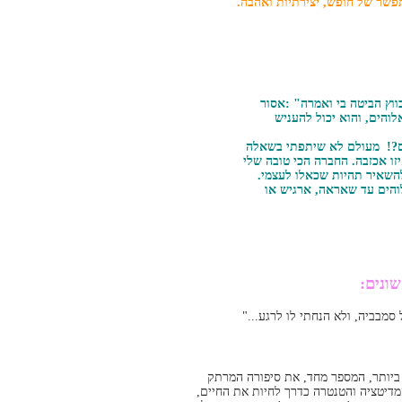
תפשר של חופש, יצירתיות ואהבה.
ווץ הביטה בי ואמרה" :אסור
והים, והוא יכול להעניש
ם?! מעולם לא שיתפתי בשאלה
זו אכזבה. החברה הכי טובה שלי
השאיר תהיות שכאלו לעצמי.
והים עד שאראה, ארגיש או
ונים:
סמבביה, ולא הנחתי לו לרגע..."
ביותר, המספר מחד, את סיפורה המרתק
דיטציה והטנטרה כדרך לחיות את החיים,