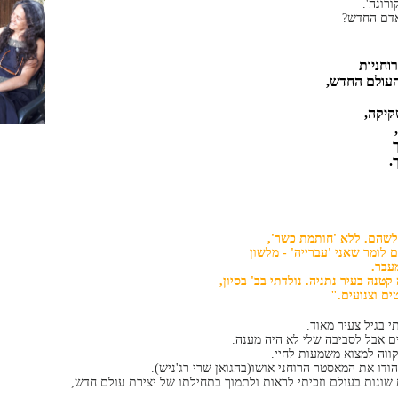
רונה'.
האדם החדש?
וחניות
עולם החדש,
קיקה,
.
לשהם. ללא 'חותמת כשר',
ם לומר שאני 'עברייה' - מלשון
עבר.
נה בעיר נתניה. נולדתי בב' בסיון,
ם וצנועים."
 בגיל צעיר מאוד.
 אבל לסביבה שלי לא היה מענה.
דו את המאסטר הרוחני אושו(בהגואן שרי רג'ניש).
 שונות בעולם וזכיתי לראות ולתמוך בתחילתו של יצירת עולם חדש,