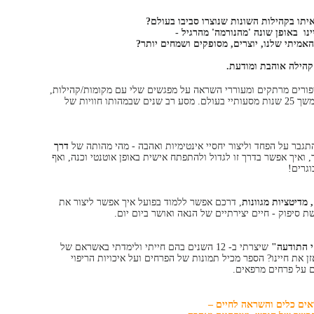
 איתו בקהילות השונות שנוצרו סביבו בעולם?
נו באופן שונה 'מהנורמה' מהרגיל -
אמיתי שלנו, יוצרים, מסופקים ושמחים יותר?
קהילה אוהבת ומודעת.
פורים מרתקים ומעוררי השראה על מפגשים שלי עם מקומות/קהילות,
מורים ואנשים מיוחדים שהזדמנו בדרכי במשך 25 שנות מסעותיי בעולם. מסע רב שנים שבמהותו חוויות של
גבר על הפחד וליצור יחסיי אינטימיות ואהבה - מהי מהותה של
דרך
 ואיך אפשר בדרך זו לגדול ולהתפתח אישית באופן אוטנטי וכנה, ואף
וגרים!
 מדיטציות מגוונות
, דרכם אפשר ללמוד בפועל איך אפשר ליצור את
ת סיפוק - חיים יצירתיים של הנאה ואושר ביום יום.
 התודעה"
שיצרתי ב- 12 השנים בהם חייתי ולימדתי באשראם של
אזן את חיינו? הספר מכיל תמונות של הפרחים ועל איכויות הריפוי
ם על פרחים מרפאים.
אים כלים והשראה לחיים –