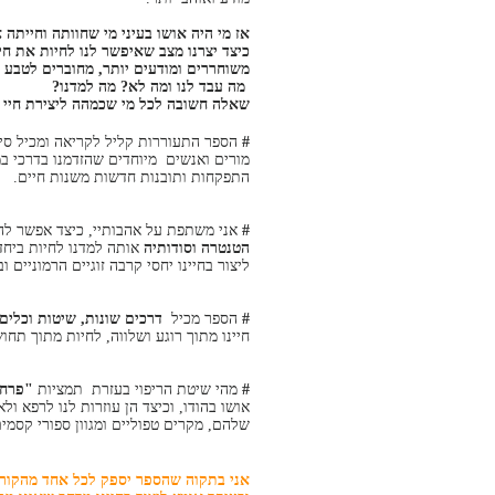
אז מי היה אושו בעיני מי שחוותה וחייתה
כיצד יצרנו מצב שאיפשר לנו לחיות את חיי
משוחררים ומודעים יותר, מחוברים לטבע ה
מה עבד לנו ומה לא? מה למדנו?
שאלה חשובה לכל מי שכמהה ליצירת חיי 
#
הספר התעוררות קליל לקריאה ומכיל סי
התפקחות ותובנות חדשות משנות חיים.
#
אני משתפת על אהבותיי, כיצד אפשר להת
הטנטרה וסודותיה
אותה למדנו לחיות ביחד,
ליצור בחיינו יחסי קרבה זוגיים הרמוניים וב
#
הספר מכיל
דרכים שונות, שיטות וכלים,
חיינו מתוך רוגע ושלווה, לחיות מתוך תחוש
#
מהי שיטת הריפוי בעזרת תמציות
"פרחי
אושו בהודו, וכיצד הן עוזרות לנו לרפא ול
שלהם, מקרים טפוליים ומגוון ספורי קסמי
אני בתקוה שהספר יספק לכל אחד מהקור