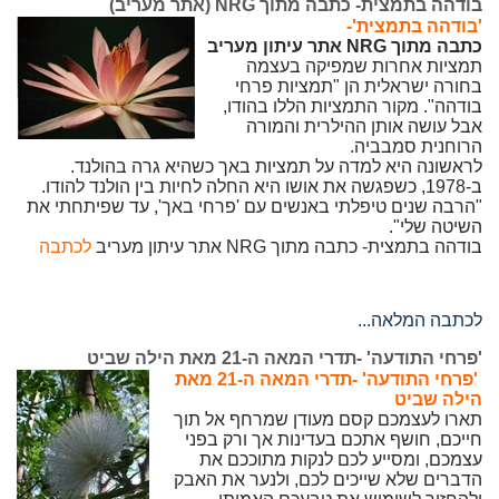
בודהה בתמצית- כתבה מתוך NRG (אתר מעריב)
'
בודהה בתמצית'-
כתבה מתוך NRG אתר עיתון מעריב
תמציות אחרות שמפיקה בעצמה
בחורה ישראלית הן "תמציות פרחי
בודהה‭."‬ מקור התמציות הללו בהודו,
אבל עושה אותן ההילרית והמורה
הרוחנית סמבביה.
לראשונה היא למדה על תמציות באך כשהיא גרה בהולנד.
ב‭1978-‬, כשפגשה את אושו היא החלה לחיות בין הולנד להודו.
"הרבה שנים טיפלתי באנשים עם 'פרחי באך‭,'‬ עד שפיתחתי את
השיטה שלי".
בודהה בתמצית- כתבה מתוך NRG אתר עיתון מעריב
לכתבה
לכתבה המלאה...
'פרחי התודעה' -תדרי המאה ה-21 מאת הילה שביט
'פרחי התודעה' -תדרי המאה ה-21 מאת
הילה שביט
תארו לעצמכם קסם מעודן שמרחף אל תוך
חייכם, חושף אתכם בעדינות אך ורק בפני
עצמכם, ומסייע לכם לנקות מתוככם את
הדברים שלא שייכים לכם, ולנער את האבק