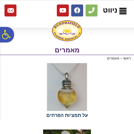
לתפריט
לתוכן
לתפריט
אתר
המרכזי
נגישות
ניווט
פ
מאמרים
סר
ראשי
>
מאמרים
נג
על תמציות הפרחים