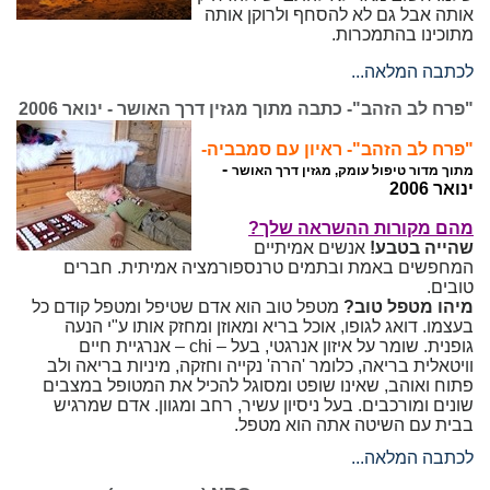
אותה אבל גם לא להסחף ולרוקן אותה
מתוכינו בהתמכרות.
לכתבה המלאה...
"פרח לב הזהב"- כתבה מתוך מגזין דרך האושר - ינואר 2006
"פרח לב הזהב"- ראיון עם סמבביה-
-
מתוך מדור טיפול עומק, מגזין דרך האושר
ינואר 2006
מהם מקורות ההשראה שלך?
שהייה בטבע!
אנשים אמיתיים
המחפשים באמת ובתמים טרנספורמציה אמיתית. חברים
טובים.
מיהו מטפל טוב?
מטפל טוב הוא אדם שטיפל ומטפל קודם כל
בעצמו. דואג לגופו, אוכל בריא ומאוזן ומחזק אותו ע"י הנעה
גופנית. שומר על איזון אנרגטי, בעל – chi – אנרגיית חיים
וויטאלית בריאה, כלומר 'הרה' נקייה וחזקה, מיניות בריאה ולב
פתוח ואוהב, שאינו שופט ומסוגל להכיל את המטופל במצבים
שונים ומורכבים. בעל ניסיון עשיר, רחב ומגוון. אדם שמרגיש
בבית עם השיטה אתה הוא מטפל.
לכתבה המלאה...