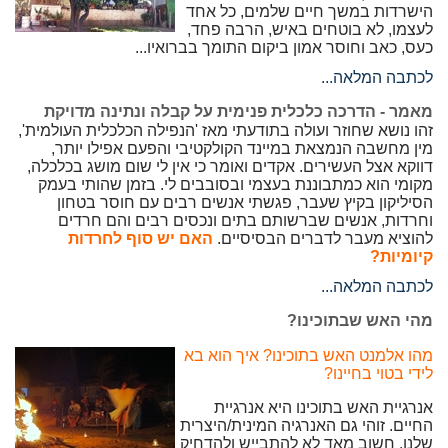
הישרדות במשך חיים שלמים, כל אחד
לעצמו, לא בוטחים באיש, הרבה פחד,
כעס, כאב וחוסר אמון ביקום התומך בברואיו...
לכתבה המלאה...
מאמר - הדרכה כלכלית פנימית על קבלה ונתינה מדויקת
זהו נושא שחוזר ועולה בתודעתי מאז 'הנפילה הכלכלית העולמית',
מין מחשבה הנמצאת במיינד הקולקטיבי והפעם אפילו יותר,
דווקא אצל העשירים. אקדים ואומר כי אין לי שום מושג בכלכלה,
מקומי הוא כמתבוננת בעצמי ובסובבים לי. בזמן שהותי בעמק
הסיליקון בקיץ שעבר, פגשתי אנשים רבים עם חוסר בטחון
וחרדות, אנשים שברשותם בתים ונכסים רבים והם חרדים
להוציא מעבר לדברים הבסיסיים.
האם יש סוף לחרדות
קיומיות?
לכתבה המלאה...
מהי האש שבתוכינו?
מהו אלמנט האש בתוכינו? איך הוא בא
לידי בטוי בחיינו?
אנרגיית האש בתוכינו היא אנרגיית
החיים. זוהי גם האנרגיה המינית/היצרית
שלנו. חשוב מאד לא להתבייש ולהדחיק