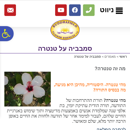
לתפריט
לתוכן
לתפריט
אתר
המרכזי
נגישות
ניווט
פ
סמבביה על טנטרה
סר
ראשי
>
מאמרים
>
סמבביה על טנטרה
נג
מה זה טנטרה?
מהי טנטרה- היסטוריה, מהיכן היא מגיעה,
מה בבסיס התורה?
מהי טנטרה?
תורת ההתרחבות של
התודעה, תורה הודית עתיקת יומין, בת
אלפי שנה שמלמדת אנשים באמצעות מדיטציה ותוך שימוש באנרגיית
החיים שלהם, לעבור למימד אחר של תודעה ולחוות את החיים באופן
הרבה יותר מלא, שלם ומאושר.
לכתבה המלאה...