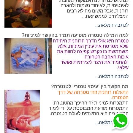
למימוש כמיהותינו העמוקות לאהבה,
לאינטימיות, לאיחוד נשמות ולהארה
רוחנית, אבל משום מה לא רבים
המצליחים לממש זאת...
לכתבה המלאה...
למה המילה טנטרה מופיעה תמיד בהקשר למיניות?
טנטרה היא אולי הדרך הרוחנית היחידה
שלא מסרסת את עיניין המיניות, אלא
משתמשת בו כקרש קפיצה לחוות את
איכות האהבה הטהורה
ולהתמיר את היצר ליצירתיות ואושר
עילאי.
לכתבה המלאה...
מה הקשר בין 'עיסוי טנטרי' לטנטרה?
התעלות רוחנית זוהי מטרתה של דרך
הטנטרה.
התמכרות למיניות זה ההיפך מהטנטרה.
התמסרות מודעת המבוססת על ידי לימוד
המדיטציה היא התשתית לעולם הטנטרה.
לכתבה המלאה...