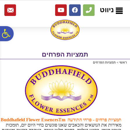
לתפריט
לתוכן
לתפריט
אתר
המרכזי
נגישות
ניווט
פ
סר
תמציות הפרחים
ראשי
>
תמציות הפרחים
נג
תמציות פרחים - פרחי התודעה Buddhafield Flower EssencesTm
מאירות את הנושאים והכאבים שאנו פוגשים בחיי היום יום, תומכות