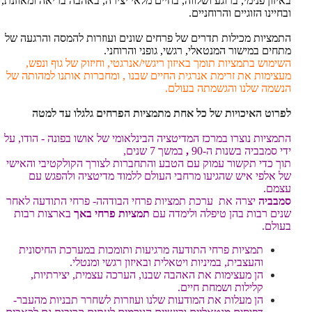
באיזון פנימי, ברוגע ושלווה, בחיים מלאי יצירה, באהבה בריאה ומאוזנת,
ובחיינו הזוגיים והרוחניים.
התמציות מכילות תדרים של פרחים שונים ועוזרות להמסה והרגעה של
מתחים במישור המנטאלי, רגשי, גופני והרוחני.
השימוש
בתמציות תומך באיזון ריגשי/אנרגטי, וחיזוק של גוף ונפש,
מעצימות את זרימת אנרגית החיים שבנו , ומחברות אותנו למהותה של
הנשמה שלנו והגשמתה בעולם.
לפר
וט
האיכויות של כל אחת מתמציות הפרחים גלגלו עד למטה
התמציות נוצרו במרכז המדיטציה הבינלאומי של אושו בפונה - הודו, על
ידי סמבביה בשנות ה-90
,
במשך 7 שנים,
תוך כדי תקשור עמוק עם הטבע והתחברות לצורך הקולקטיבי והאישי
של אלפי איש שהגיעו מרחבי העולם ללמוד מדיטציה ולהפגש עם
עצמם.
סמבביה
יצרה את ערכת תמציות פרחי הבודהה- פרחי התודעה לאחר
שנים רבות בהן טיפלה ולימדה עם
תמציות פרחי באך
בארצות רבות
בעולם.
תמציות פרחי התודעה מרגיעות ותומכות במערכת החיסונית
והעצבית, במיניות ויטאלית ובאיזון רגשי ומנטלי.
הן מעצימות את האהבה שבנו, הערכה עצמית, יצירתיות,
קלילות ושמחת חיים.
הן מעלות את המודעות שלנו ועוזרות לשחרר תבניות מהעבר-