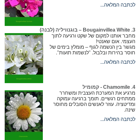
לכתבה המלאה...
3. Bougainvillea White – בוגנוויליה (לבנה)
מחבר אותנו למקום של שקט ורגיעה לתוך
העצמי. אום שאנטי!
מגשר בין הנשמה לגוף – מומלץ בימים של
חוסר בהירות ובלבול. "לנשמות תועות".
לכתבה המלאה...
4. Chamomile - קמומיל
מרגיע את המערכת העצבית ומשחרר
ממתחים רגשיים. תומך ברגיעה עמוקה
ומדיטציה. עוזר לאנשים הסובלים מחוסר
שינה.
לכתבה המלאה...