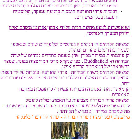
דפוסים מנטאליים ורגשיים הגורמים לעתים קרובות גם לכאבים
פיזיים כמו כאבי גב, בטן וכדומה או יוצרים מחלות כרוניות שונות.
תמציות פרחי התודעה תומכות ברגיעה עמוקה, הוליסטית-
הנוגעת בכל המישורים.
יש אפשרות למנוע מחלות רבות על ידי אבחון אנרגטי מוקדם ואיזון
וחיזוק המערך האנרגטי.
תמציות הפרחים הן הגופים האנרגטיים של פרחים שונים שנאספו
ונשמרו בתוך מים טהורים וברנדי.
הן עוצמתיות במיוחד מכיוון שהן טעונות בתדרים גבוהים של שדה
הבודהה ה- Buddhafield , כפי שנקרא מרכז המדיטציה בפונה, שנוצר
בהשראתו של המאסטר הרוחני אושו.
תמציות הפרחים משדה הבודהה - פרחי התודעה, עובדות על ידי הצפת
הצ'אקרות הגופים המעודנים שלנו בויברציות חיוביות של מודעות גבוהה
יותר.
הן מאזנות את האנרגיה הגברית והנשית ולכן תומכות באהבה
טאנטרית.
תמציות פרחי הבודהה מצביעות על האמת, יכולות להוביל
לטרנספורמציה ולהפגיש את האדם עם מהותו הטבעית והספונטנית –
מה שמכנים במזרח- 'טבעו של הבודהה'.
מידע נוסף על תמציות פרחי הבודהה - 'פרחי התודעה
' בלינק זה