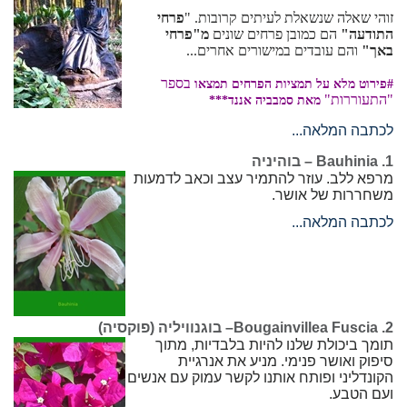
זוהי שאלה שנשאלת לעיתים קרובות. "
פרחי
התודעה"
הם כמובן פרחים שונים
מ"פרחי
באך"
והם עובדים במישורים אחרים...
בספר
#פירוט מלא על תמציות הפרחים תמצאו
"התעוררות"
מאת סמבביה אננד***
לכתבה המלאה...
1. Bauhinia – בוהיניה
מרפא ללב. עוזר להתמיר עצב וכאב לדמעות
משחררות של אושר.
לכתבה המלאה...
2. Bougainvillea Fuscia– בוגנוויליה (פוקסיה)
תומך ביכולת שלנו להיות בלבדיות, מתוך
סיפוק ואושר פנימי. מניע את אנרגיית
הקונדליני ופותח אותנו לקשר עמוק עם אנשים
ועם הטבע.