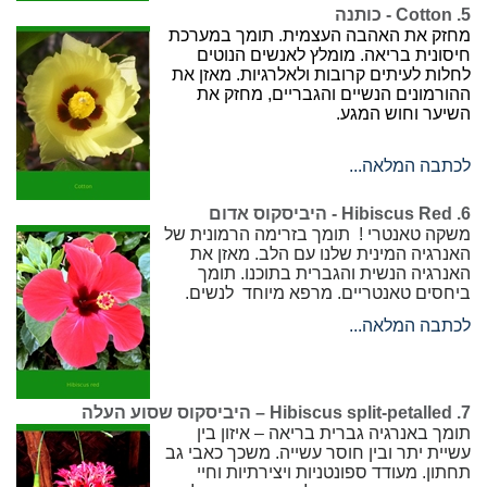
5. Cotton - כותנה
מחזק את האהבה העצמית. תומך במערכת
חיסונית בריאה. מומלץ לאנשים הנוטים
לחלות לעיתים קרובות ולאלרגיות. מאזן את
ההורמונים הנשיים והגבריים, מחזק את
השיער וחוש המגע.
לכתבה המלאה...
6. Hibiscus Red - היביסקוס אדום
משקה טאנטרי ! תומך בזרימה הרמונית של
האנרגיה המינית שלנו עם הלב. מאזן את
האנרגיה הנשית והגברית בתוכנו. תומך
ביחסים טאנטריים. מרפא מיוחד לנשים.
לכתבה המלאה...
7. Hibiscus split-petalled – היביסקוס שסוע העלה
תומך באנרגיה גברית בריאה – איזון בין
עשיית יתר ובין חוסר עשייה. משכך כאבי גב
תחתון. מעודד ספונטניות ויצירתיות וחיי