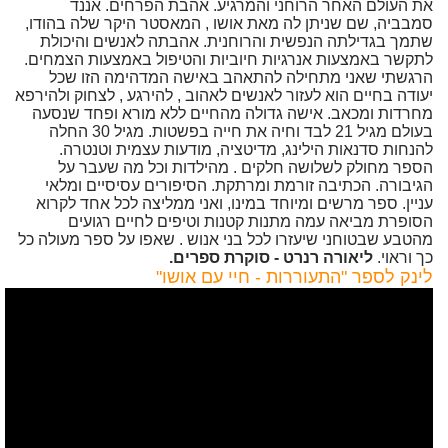
את העולם האחר הרוחני והמרגיע. אהבת הפרחים. אננד
סמבביה, שם שניתן לה מאת אושו , המאסטר היקר שלה בהודו,
שתמך בגדילתה הנפשית והרוחנית. אהבתה לאנשים והיכולת
לתקשר באמצעות אנרגיות חיוביות והטיפול באמצעות הצמחים.
הרגשתי שאני מתחילה להתאהב באישה המדהימה הזו שכל
יעודה בחיים הוא לעזור לאנשים לאהוב , להירגע , לצחוק ולהירפא
מחרדות ומכאב. אישה גדולה מהחיים ללא מורא ופחד שנסעה
בעולם מגיל 21 לבד וחיה את חייה בפשטות. מגיל 30 החלה
להנחות סדנאות הילינג, מדיטציה, מודעות עצמית וטנטרה.
הספר מחולק לשלושה חלקים . מהילדות וכל מה שעבר על
הגיבורה. הכתיבה זורמת ומרתקת. הסיפורים עסיסיים ומלאי
עניין. ספר מרשים ומיוחד במינו, ואני ממליצה לכל אחד לקרוא
הסופרת מביאה עמה מתנות קטנות וטיפים לחיים רגועים
מהטבע שבטוחני שיעזרו לכל בני אנוש . שאפו על ספר מעולה כל
כך וראוי.
ליאורה רנרט - סוקרת ספרים.
לינק לספר "התעוררות - חיי עם אושו"