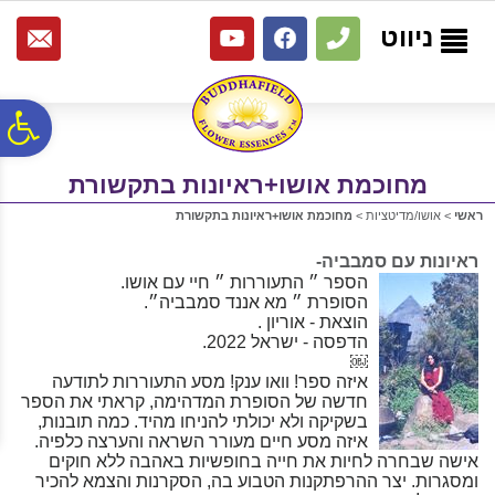
לתפריט
לתוכן
לתפריט
אתר
המרכזי
נגישות
ניווט
פ
מחוכמת אושו+ראיונות בתקשורת
סר
ראשי
>
אושו/מדיטציות
>
מחוכמת אושו+ראיונות בתקשורת
נג
ראיונות עם סמבביה-
הספר ״ התעוררות ״ חיי עם אושו.
הסופרת ״ מא אננד סמבביה״.
הוצאת - אוריון .
הדפסה - ישראל 2022.
￼
איזה ספר! וואו ענק! מסע התעוררות לתודעה
חדשה של הסופרת המדהימה, קראתי את הספר
בשקיקה ולא יכולתי להניחו מהיד. כמה תובנות,
איזה מסע חיים מעורר השראה והערצה כלפיה.
אישה שבחרה לחיות את חייה בחופשיות באהבה ללא חוקים
ומסגרות. יצר ההרפתקנות הטבוע בה, הסקרנות והצמא להכיר