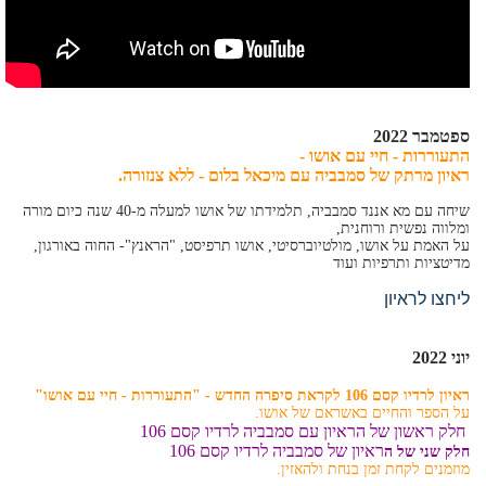
ספטמבר 2022
התעוררות - חיי עם אושו -
ראיון מרתק של סמבביה עם מיכאל בלום - ללא צנזורה.
שיחה עם מא אננד סמבביה, תלמידתו של אושו למעלה מ-40 שנה כיום מורה
ומלווה נפשית ורוחנית,
על האמת על אושו, מולטיוברסיטי, אושו תרפיסט, "הראנץ"- החוה באורגון,
מדיטציות ותרפיות ועוד
ליחצו לראיון
יוני 2022
ראיון לרדיו קסם 106 לקראת סיפרה החדש - "התעוררות - חיי עם אושו"
על הספר והחיים באשראם של אושו.
חלק ראשון של הראיון עם סמבביה לרדיו קסם 106
ראיון של סמבביה לרדיו קסם 106
חלק שני של ה
מוזמנים לקחת זמן בנחת ולהאזין.