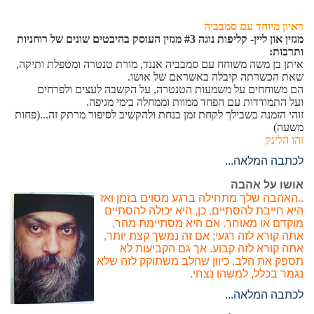
ראיון מיוחד עם סמבביה
מגזין און ליין- קליפות נוגה #3 מגזין העוסק בהיבטים שונים של רוחניות
ותרבות:
איתן בן משה משוחח עם סמבביה אננד, מורת טנטרה ומטפלת ותיקה,
שאת הכשרתה קיבלה באשראם של אושו.
הם משוחחים על משמעות הטנטרה, על הקשבה לעצים ולפרחים
ועל התמודדות עם הפחד ממוות וממחלה בימי מגיפה.
זוהי הזמנה בשבילך לקחת זמן בנחת ולהקשיב לסיפור מרתק זה...(פחות
משעה)
זהו הלינק
לכתבה המלאה...
אושו על אהבה
..האהבה שלך מתחילה ברגע מסוים בזמן ואז
היא חייבת להסתיים. כן, היא יכולה להסתיים
מוקדם או מאוחר. אם היא מסתיימת מהר,
אתה קורא לזה רגעי; אם זה נמשך קצת יותר,
אתה קורא לזה קבוע. אך גם הקביעות לא
תספק את הלב, כיוון שהלב משתוקק לזה שלא
נגמר בכלל, למשהו נצחי.
לכתבה המלאה...