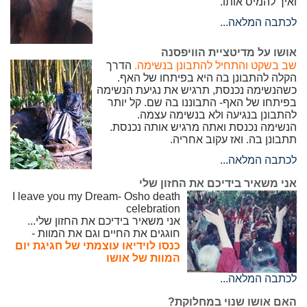
ואיך להמיס אותו.
לכתבה המלאה...
אושו על מדיטציית הוויפסנה
שב בשקט והתחיל להתבונן בנשימה.
הדרך
הקלה להתבונן בה היא בפיתחו של האף.
כשהנשימה נכנסת, תרגיש את נגיעת הנשימה
בפיתחו של האף- התבוננו בה שם. קל יותר
להתבונן בנגיעה ולא בנשימה עצמה.
הנשימה נכנסת ואתה מרגיש אותה נכנסת.
תתבונן בה. ואז עקוב אחריה.
לכתבה המלאה...
אני משאיר בידיכם את החזון שלי
I leave you my Dream- Osho death
celebration
אני משאיר בידיכם את החזון שלי...
חוגגים את החיים וגם את המוות -
כנסו לוידיאו עוצמתי של חגיגת יום
המוות של אושו
לכתבה המלאה...
האם אושו שנוי במחלוקת?