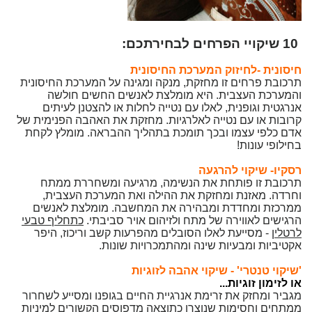
10 שיקויי הפרחים לבחירתכם:
חיסונית -לחיזוק המערכת החיסונית
תרכובת פרחים זו מחזקת, מנקה ומגינה על המערכת החיסונית
והמערכת העצבית. היא מומלצת לאנשים החשים חולשה
אנרגטית וגופנית, לאלו עם נטייה לחלות או להצטנן לעיתים
קרובות או עם נטייה לאלרגיות. מחזקת את האהבה הפנימית של
אדם כלפי עצמו ובכך תומכת בתהליך ההבראה. מומלץ לקחת
בחילופי עונות!
רסקיו-
שיקוי להרגעה
תרכובת זו פותחת את הנשימה, מרגיעה ומשחררת ממתח
וחרדה. מאזנת ומחזקת את ההילה ואת המערכת העצבית,
ממרכזת ומחדדת ומבהירה את המחשבה. מומלצת לאנשים
הרגישים לאווירה של מתח ולזיהום אויר סביבתי.
כתחליף טבעי
לרטלין
- מסייעת לאלו הסובלים מהפרעות קשב וריכוז, היפר
אקטיביות ומבעיות שינה ומהתמכרויות שונות.
'שיקוי טנטרי' - שיקוי אהבה
לזוגיות
או לזימון זוגיות...
מגביר ומחזק את זרימת אנרגיית החיים בגופנו ומסייע לשחרור
ממתחים וחסימות שנוצרו כתוצאה מדפוסים הקשורים למיניות