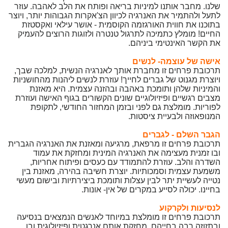
שלנו. מחבר אותנו למיניות בריאה ופותח את הלב לאהבה. עוזר
לתעל ולהתמיר את האנרגיה לכיוון הצ'אקרות הגבוהות יותר, ויוצר
בתוכנו את חווית האורגזמה הקוסמית - אושר עילאי ואקסטזת
החיים! מומלץ כתמיכה לתרגול טנטרה ולזוגות הרוצים להעמיק
את הקשר האינטימי ביניהם.
אישה של עוצמה- לנשים
תרכובת פרחים זו מחברת אותך לאנרגיה הנשית, למלכה שבך,
ויוצרת מגנוט של גברים לחייך! עוזרת לנשים ליהנות מהחושניות
והמיניות שלהן ותומכת באהבה ובהזנה עצמית. היא מאזנת
מצבים רגשיים ופיזיולוגיים שונים הקשורים בגוף האישה ועוזרת
לפוריות. מומלצת גם לפני ובזמן המחזור החודשי, לתקופת
המנופאוזה ולבעיית ציסטות.
הגבר השלם - לגברים
תרכובת פרחים זו מרפאת, מרגיעה ומאזנת את האנרגיה הגברית
ובו זמנית מעצימה את האנרגיה המינית ומחזקת את עמוד
השדרה והלב. עוזרת להתמודד עם כעסים ופיתוח אחריות,
משמעת עצמית וסמכותיות. יוצרת חשיבה בהירה, מאזנת בין
נטייה לעשיית יתר לבין עצלות ותומכת ביצירתיות ובישום מעשי
בחיינו. יכולה לסייע במקרים של אין- אונות.
לנסיעות ולקרקוע
תרכובת פרחים זו מומלצת במיוחד לאנשים הנמצאים בנסיעה
ובתזוזה רבה בחייהם, מחזקת אותם אנרגטית ופיזיולוגית ובו