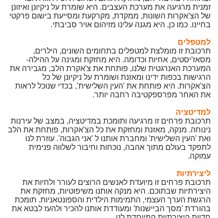
זמנית מרגיעה את מערכת העצבים. היא שומרת על ניקיונן ואיזונן
של הצ'אקרות השונות, ממקדת, מקרקעת ומסייעת בישום פרקטי
בחיינו. כמו כן, היא מגנה עלינו מזיהום אויר סביבתי.
למטפלים
תרכובת זו מומלצת למטפלים בתחומים השונים, הילרים,
מסאז'יסטים, אחיות וכדומה. היא מחזקת ומגינה על ההילה-
המערכת האנרגטית שלנו, פותחת את צ'אקרת הלב, מגבירה את
הרגישות בכפות ידינו ומאזנת ושומרת על ניקיונן של כל
הצ'אקרות. היא פותחת את 'העין השלישית', בכדי שנוכל לראות
את האחר מפרספקטיבה רחבה יותר.
למדיטציה
תרכובת פרחים זו מרגיעה ותומכת במדיטציה, במצב של עירנות
נינוחה. מנקה, מאזנת ומחזקת את כל הצ'אקרות, פותחת את הלב
ואת 'העין השלישית' ומחברת אותנו ל 'אני הגבוה'. עוזרת לנו
לתפקד בעולם מתוך אהבה, נוכחות וחיבור לשלווה פנימית
עמוקה.
ליצירתיות
תרכובת פרחים זו מיועדת לאנשים הרוצים לעורר ולחיות את
היצירתיות שבתוכם. היא מנקה אותנו משיפוטיות, מחזקת את
הרגשת הערך העצמי, התמימות הילדית והספונטאניות. תומכת
בהורדת 'מסך הביישנות' ומעודדת אותנו להכיר ולהעז לבטא את
חדוות היצירתיות המיוחדת לנו.