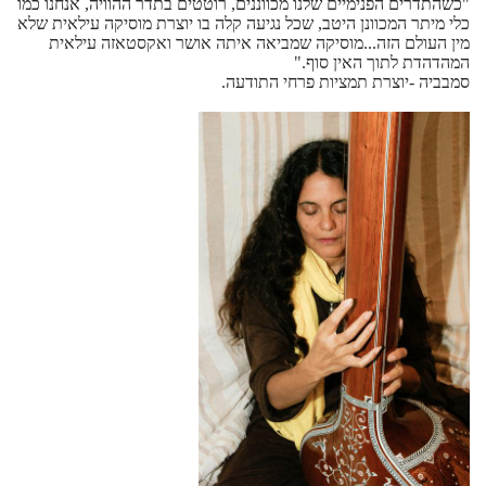
"כשהתדרים הפנימיים שלנו מכווננים, רוטטים בתדר ההוויה, אנחנו כמו
כלי מיתר המכוונן היטב, שכל נגיעה קלה בו יוצרת מוסיקה עילאית שלא
מין העולם הזה...מוסיקה שמביאה איתה אושר ואקסטאזה עילאית
המהדהדת לתוך האין סוף."
סמבביה -יוצרת תמציות פרחי התודעה.